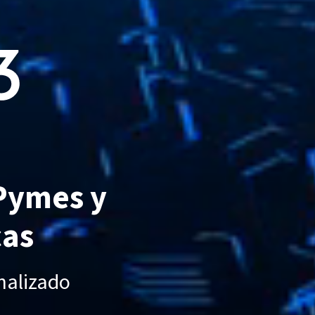
 Pymes y
cas
nalizado