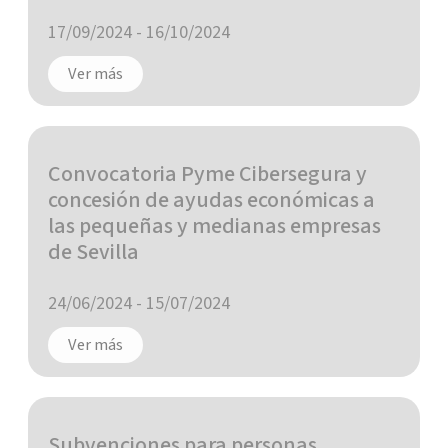
17/09/2024
-
16/10/2024
Ver más
Convocatoria Pyme Cibersegura y
concesión de ayudas económicas a
las pequeñas y medianas empresas
de Sevilla
24/06/2024
-
15/07/2024
Ver más
Subvenciones para personas