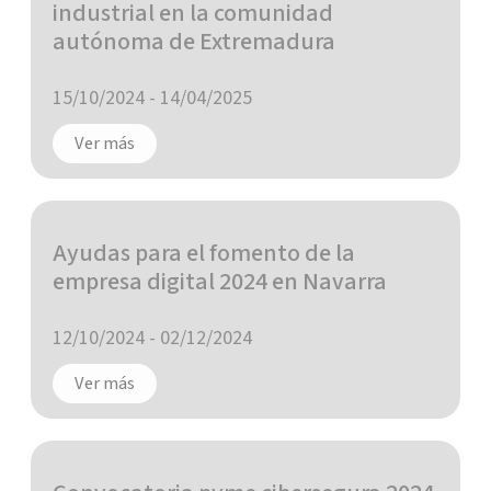
industrial en la comunidad
autónoma de Extremadura
15/10/2024
-
14/04/2025
Ver más
Ayudas para el fomento de la
empresa digital 2024 en Navarra
12/10/2024
-
02/12/2024
Ver más