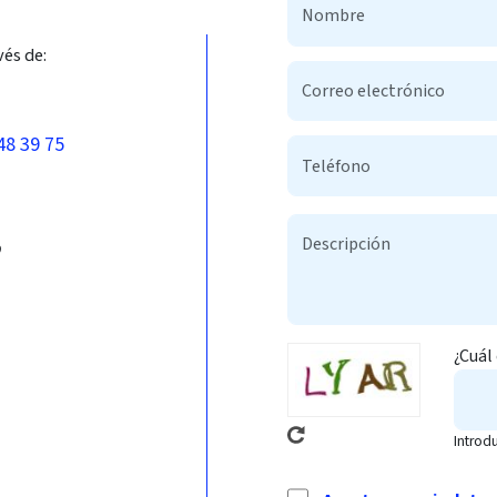
vés de:
48 39 75
b
¿Cuál
Introd