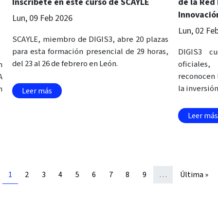
Inscríbete en este curso de SCAYLE
de la Red
Innovación
Lun, 09 Feb 2026
Lun, 02 Fe
SCAYLE, miembro de DIGIS3, abre 20 plazas
para esta formación presencial de 29 horas,
DIGIS3 cu
del 23 al 26 de febrero en León.
oficiale
n
reconocen 
A
la inversión
n
Leer más
Leer más
Página
Página
Página
Página
Página
Página
Página
Página
Página
Last page
1
2
3
4
5
6
7
8
9
…
Última »