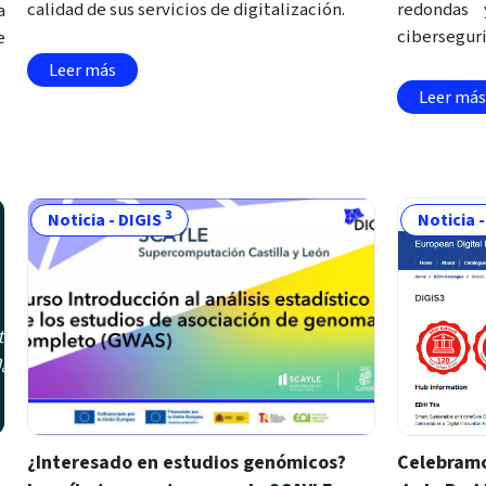
calidad de sus servicios de digitalización.
redondas 
a
cibersegur
e
Leer más
Leer más
3
Noticia - DIGIS
Noticia 
¿Interesado en estudios genómicos?
Celebramo