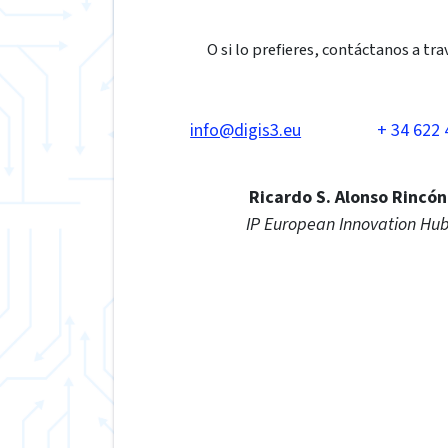
O si lo prefieres, contáctanos a tra
info@digis3.eu
+ 34 622 
Ricardo S. Alonso Rincón
IP European Innovation Hu