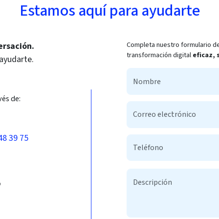
Estamos aquí para ayudarte
Completa nuestro formulario de
ersación.
transformación digital
eficaz,
 ayudarte.
vés de:
48 39 75
b