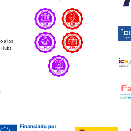
o a los
n Hubs
T