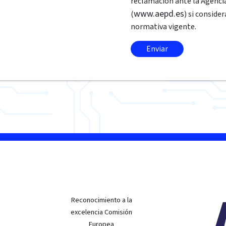
reclamación ante la Agenci
www.aepd.es
(
) si conside
normativa vigente.
Reconocimiento a la
excelencia Comisión
Europea