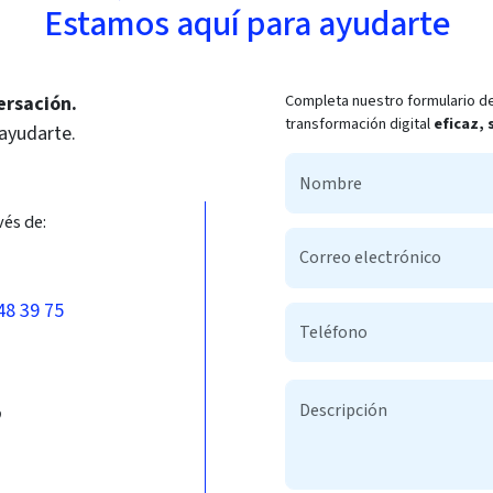
Estamos aquí para ayudarte
Completa nuestro formulario de
ersación.
transformación digital
eficaz,
 ayudarte.
vés de:
48 39 75
b