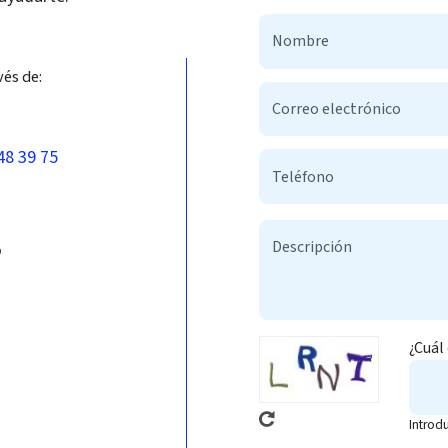
vés de:
48 39 75
b
¿Cuál
Introd