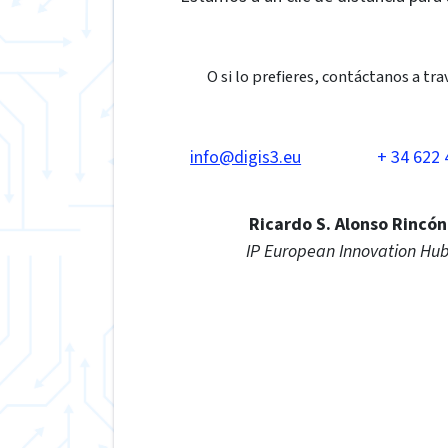
O si lo prefieres, contáctanos a tra
info@digis3.eu
+ 34 622 
Ricardo S. Alonso Rincón
IP European Innovation Hu