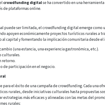
 el
crowdfunding digital
se ha convertido en una herramienta 
s de plataformas online.
nal puede ser limitada, el crowdfunding digital emerge como un
do apoyen económicamente proyectos turísticos rurales a tr
 al capital y fomentando la implicación comunitaria desde el 
a cambio (una estancia, una experiencia gastronómica, etc.).
o culturales.
n retorno.
io de participación en el negocio.
ural
ve para el éxito de una campaña de crowdfunding. Cada una ofr
ticos rurales, desde iniciativas culturales hasta propuestas so
r estrategias más eficaces y alineadas con las metas del prom
mes rurales: