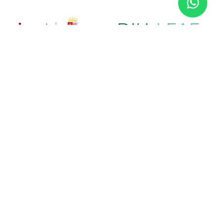
Financiado por la Unión Europea. No obstante, las opiniones y
puntos de vista expresados son exclusivamente los del autor o
autores y no reflejan necesariamente los de la Unión Europea.
Ni la Unión Europea ni la autoridad que concede la subvención
pueden ser consideradas responsables de las mismas.
|
|
|
Aviso legal
Política de privacidad
Política de cookies
Identidad