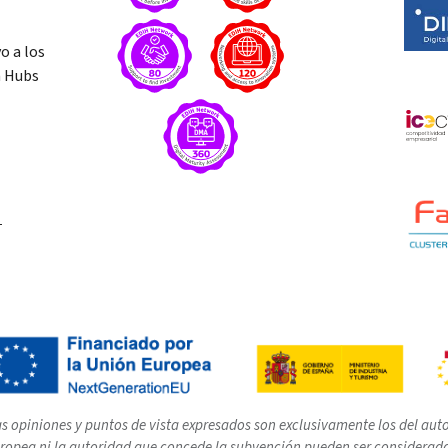
o a los
n Hubs
T
s opiniones y puntos de vista expresados son exclusivamente los del autor
ropea ni la autoridad que concede la subvención pueden ser considerad