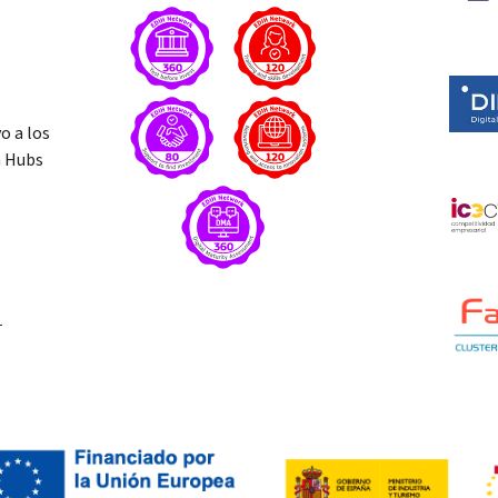
o a los
n Hubs
T