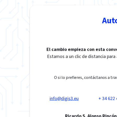
Aut
El cambio empieza con esta conv
Estamos a un clic de distancia para
O si lo prefieres, contáctanos a tra
info@digis3.eu
+ 34 622 
Ricardo S. Alonso Rincón