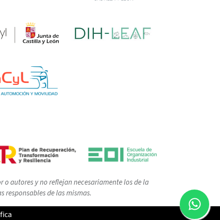
 o autores y no reflejan necesariamente los de la
as responsables de las mismas.
fica