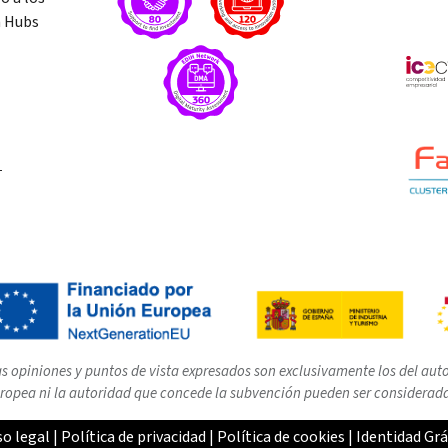
n Hubs
T
s opiniones y puntos de vista expresados son exclusivamente los del autor
ropea ni la autoridad que concede la subvención pueden ser considerad
so legal
|
Política de privacidad
|
Política de cookies
|
Identidad Grá