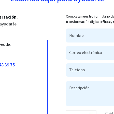
Completa nuestro formulario de
ersación.
transformación digital
eficaz,
 ayudarte.
vés de:
48 39 75
b
¿Cuál