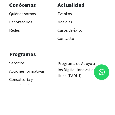
Conócenos
Actualidad
Quiénes somos
Eventos
Laboratorios
Noticias
Redes
Casos de éxito
Contacto
Programas
Servicios
Programa de Apoyo a
los Digital Innovation
Acciones formativas
Hubs (PADIH)
Consultoría y
prototipado
Apoyo en la búsqueda
de financiación
Alianzas para la
GRANT AGREEMENT
innovación
Project 101083898