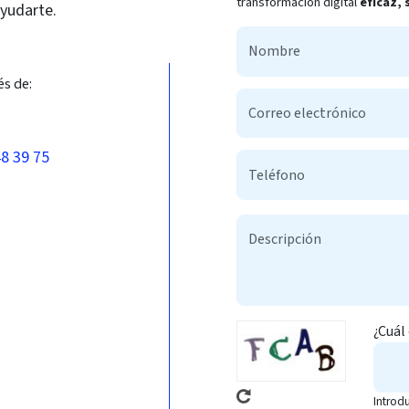
transformación digital
eficaz,
ayudarte.
és de:
48 39 75
¿Cuál
Introd