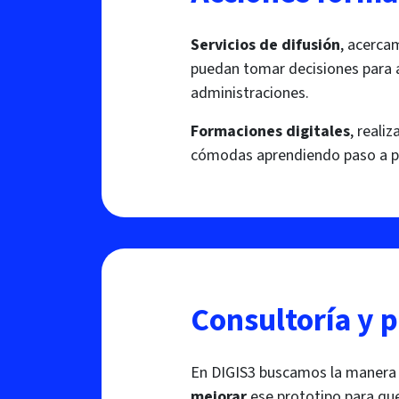
Servicios de difusión
, acerca
puedan tomar decisiones para a
administraciones.
Formaciones digitales
, reali
cómodas aprendiendo paso a pas
Consultoría y 
En DIGIS3 buscamos la manera 
mejorar
ese prototipo para que 