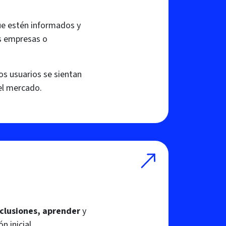
ue estén informados y
us empresas o
os usuarios se sientan
el mercado.
clusiones, aprender
y
n inicial.