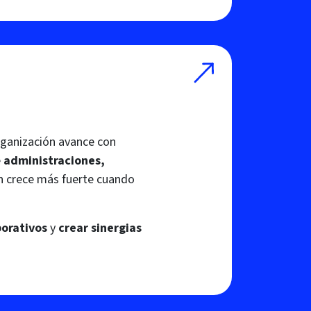
rganización avance con
e
administraciones,
n crece más fuerte cuando
borativos
y
crear sinergias